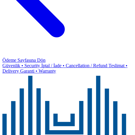
Ödeme Sayfasına Dön
Güvenlik
•
Security
İptal / İade
•
Cancellation / Refund
Teslimat
•
Delivery
Garanti
•
Warranty